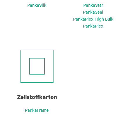
PankaSilk
PankaStar
PankaSeal
PankaPlex High Bulk
PankaPlex
Zellstoffkarton
PankaFrame