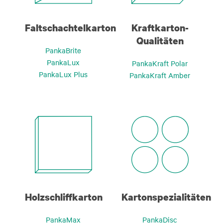
Faltschachtelkarton
Kraftkarton-
Qualitäten
PankaBrite
PankaLux
PankaKraft Polar
PankaLux Plus
PankaKraft Amber
Holzschliffkarton
Kartonspezialitäten
PankaMax
PankaDisc